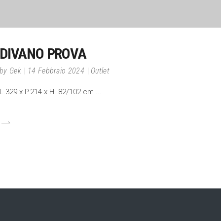
DIVANO PROVA
by
Gek
14 Febbraio 2024
Outlet
L.329 x P.214 x H. 82/102 cm